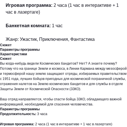
Игровая программа:
2 часа (1 час в интерактиве + 1
час в лазертаге)
Банкетная комната:
1 час
Жанр: Ужастик, Приключения, Фантастика
Сюжет
Параметры программы
Характеристики
Сюжет
Вы когда-нибудь видели Космических бандитов? Нет? А знаете почему?
Потому что на границе Земли и космоса, в Линии Кармана между мезосферой
и термосферой нашу землю защищают отряды, избираемых правительством
с 1951 года, лучших бойцов пригодных для космической пограничной службы,
отражения налетов на Землю космических бандитов и для службы в отделе
Защиты Земли от Космической Опасности (ЗЗКО).
Ваш отряд направляется, чтобы спасти бойца ЗЗКО, обладающего важной
информацией, необходимой для спасения человечества.
Параметры программы
Продолжительность:
3 часа
Игровая программа:
2 часа (1 час в интерактиве + 1 час в лазертаге)